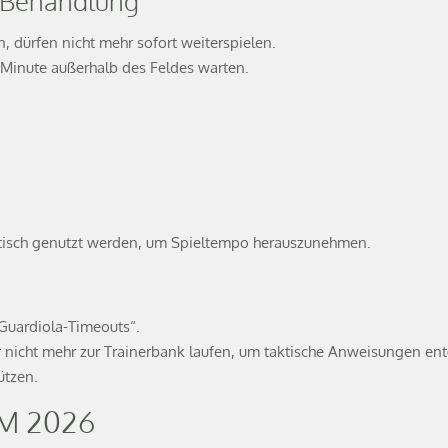
r Behandlung
, dürfen nicht mehr sofort weiterspielen.
 Minute außerhalb des Feldes warten.
ktisch genutzt werden, um Spieltempo herauszunehmen.
Guardiola-Timeouts“.
ler nicht mehr zur Trainerbank laufen, um taktische Anweisungen 
ützen.
WM 2026