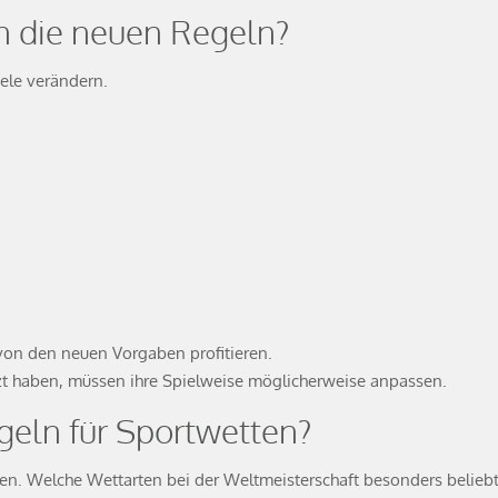
 die neuen Regeln?
ele verändern.
von den neuen Vorgaben profitieren.
tzt haben, müssen ihre Spielweise möglicherweise anpassen.
eln für Sportwetten?
en. Welche Wettarten bei der Weltmeisterschaft besonders beliebt 