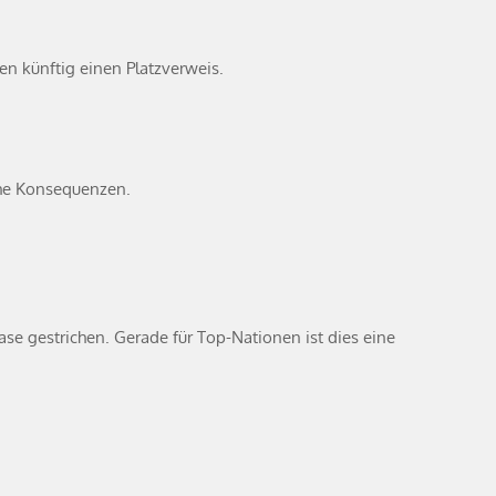
en künftig einen Platzverweis.
che Konsequenzen.
e gestrichen. Gerade für Top-Nationen ist dies eine