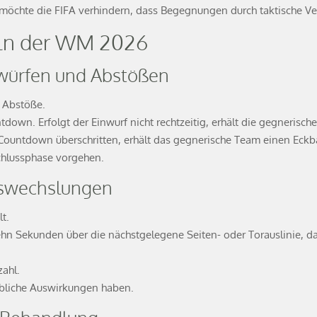
 möchte die FIFA verhindern, dass Begegnungen durch taktische Ver
eln der WM 2026
würfen und Abstößen
d Abstöße.
ntdown. Erfolgt der Einwurf nicht rechtzeitig, erhält die gegnerisch
r Countdown überschritten, erhält das gegnerische Team einen Eckb
Schlussphase vorgehen.
uswechslungen
t.
ehn Sekunden über die nächstgelegene Seiten- oder Torauslinie, darf
ahl.
ebliche Auswirkungen haben.