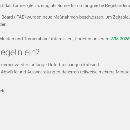
zt das Turnier gleichzeitig als Bühne für umfangreiche Regelände
 Board (IFAB) wurden neue Maßnahmen beschlossen, um Zeitspiel 
den.
eiten und Turnierablauf interessiert, findet in unserem
WM 2026 
egeln ein?
immer wieder für lange Unterbrechungen kritisiert.
ten Abwürfe und Auswechslungen dauerten teilweise mehrere Minute
ele: