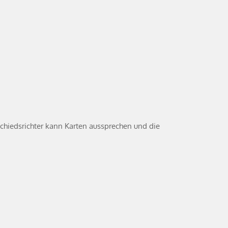
chiedsrichter kann Karten aussprechen und die