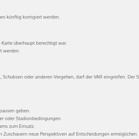
en künftig korrigiert werden.
 Karte überhaupt berechtigt war.
rt werden.
, Schubsen oder anderen Vergehen, darf der VAR eingreifen. Der S
nkpausen geben.
er oder Stadionbedingungen.
ams zum Einsatz.
n Zuschauern neue Perspektiven auf Entscheidungen ermöglichen.