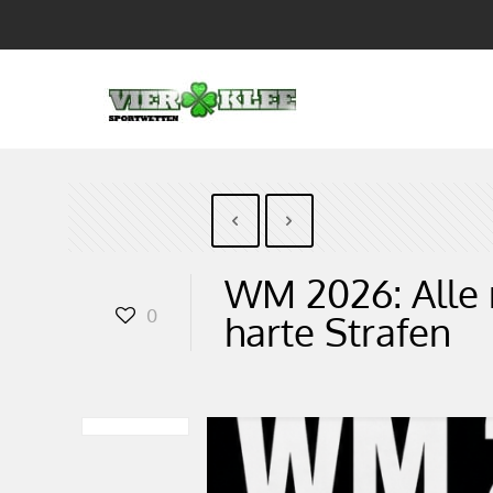
WM 2026: Alle n
0
harte Strafen