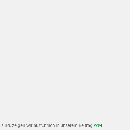
sind, zeigen wir ausführlich in unserem Beitrag
WM