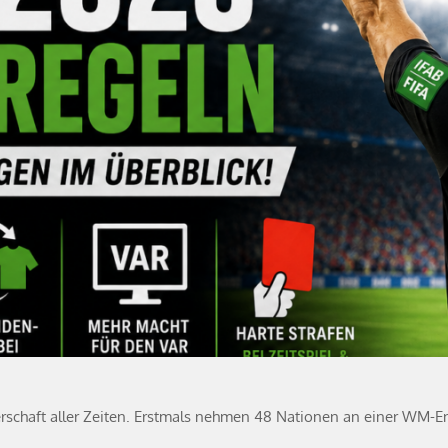
terschaft aller Zeiten. Erstmals nehmen 48 Nationen an einer WM-