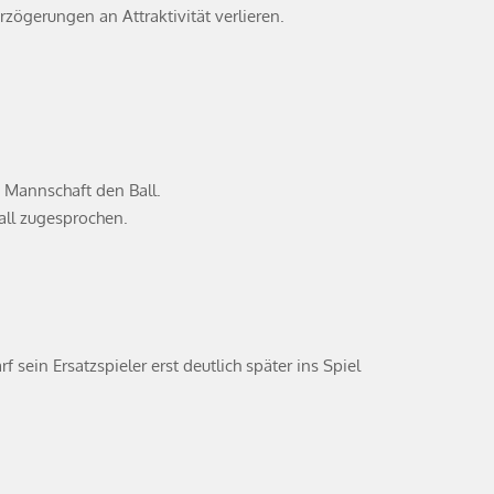
zögerungen an Attraktivität verlieren.
e Mannschaft den Ball.
all zugesprochen.
 sein Ersatzspieler erst deutlich später ins Spiel