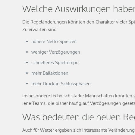
Welche Auswirkungen haben
Die Regeländerungen könnten den Charakter vieler Spi
Zu erwarten sind:
höhere Netto-Spielzeit
weniger Verzögerungen
schnelleres Spieltempo
mehr Ballaktionen
mehr Druck in Schlussphasen
Insbesondere technisch starke Mannschaften könnten 
Jene Teams, die bisher häufig auf Verzögerungen gese
Was bedeuten die neuen Reg
Auch für Wetter ergeben sich interessante Veränderung