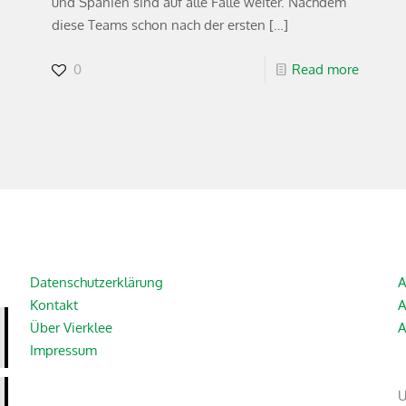
und Spanien sind auf alle Fälle weiter. Nachdem
diese Teams schon nach der ersten
[…]
0
Read more
Datenschutzerklärung
A
Kontakt
A
Über Vierklee
A
Impressum
U