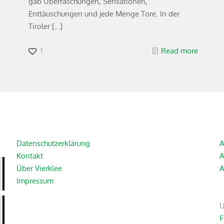
gab Überraschungen, Sensationen,
Enttäuschungen und jede Menge Tore. In der
Tiroler
[…]
1
Read more
Datenschutzerklärung
A
Kontakt
A
Über Vierklee
A
Impressum
U
F