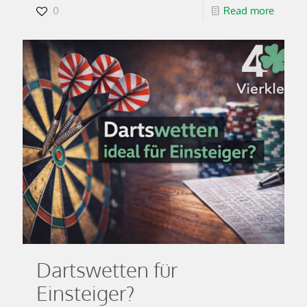
0
Read more
Dartswetten für
Einsteiger?