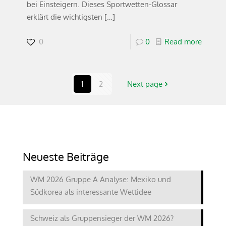
bei Einsteigern. Dieses Sportwetten-Glossar
erklärt die wichtigsten
[…]
0
0
Read more
1
2
Next page
Neueste Beiträge
WM 2026 Gruppe A Analyse: Mexiko und
Südkorea als interessante Wettidee
Schweiz als Gruppensieger der WM 2026?