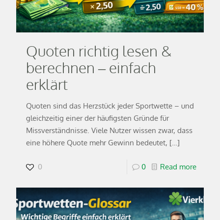
Quoten richtig lesen &
berechnen – einfach
erklärt
Quoten sind das Herzstück jeder Sportwette – und
gleichzeitig einer der häufigsten Gründe für
Missverständnisse. Viele Nutzer wissen zwar, dass
eine höhere Quote mehr Gewinn bedeutet,
[…]
0
0
Read more