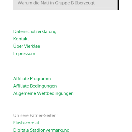
Warum die Nati in Gruppe B überzeugt
Datenschutzerklärung
Kontakt
Über Vierklee
Impressum
Affiliate Programm
Affiliate Bedingungen
Allgemeine Wettbedingungen
Un sere Patner-Seiten:
Flashscore.at
Digitale Stadionvermarkung