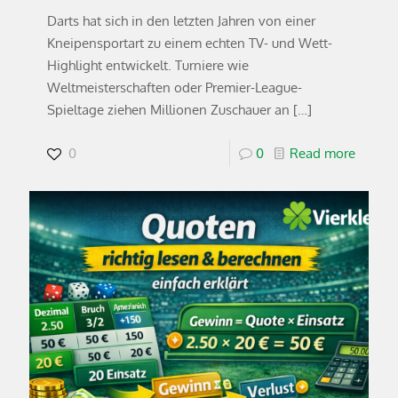
Darts hat sich in den letzten Jahren von einer
Kneipensportart zu einem echten TV- und Wett-
Highlight entwickelt. Turniere wie
Weltmeisterschaften oder Premier-League-
Spieltage ziehen Millionen Zuschauer an
[…]
0
0
Read more